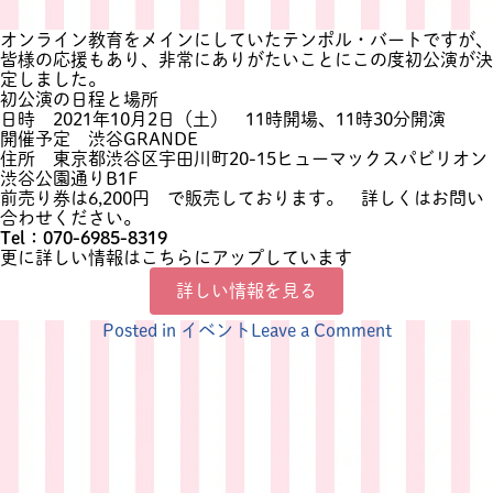
オンライン教育をメインにしていたテンポル・バートですが、
皆様の応援もあり、非常にありがたいことにこの度初公演が決
定しました。
初公演の日程と場所
日時 2021年10月2日（土） 11時開場、11時30分開演
開催予定
渋谷GRANDE
住所 東京都渋谷区宇田川町20-15ヒューマックスパビリオン
渋谷公園通りB1F
前売り券は6,200円 で販売しております。 詳しくはお問い
合わせください。
Tel：070-6985-8319
更に詳しい情報は
こちら
にアップしています
詳しい情報を見る
on
Posted in
イベント
Leave a Comment
リ
ズ
ム
教
育
テ
ン
ポ