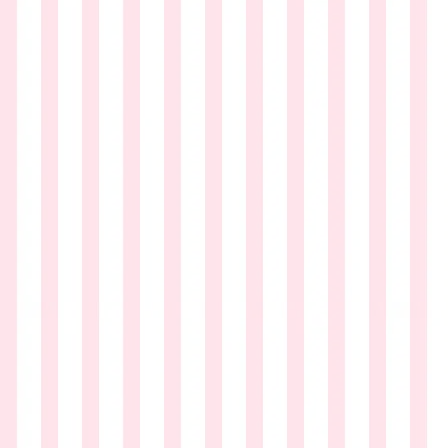
12
月
11
日
ク
リ
ス
マ
ス
コ
ン
サ
ー
ト
開
催