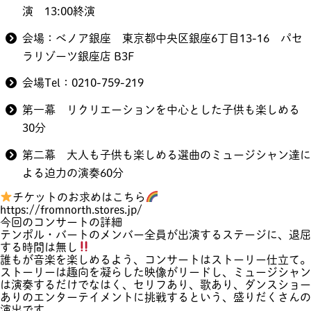
演 13:00終演
会場：べノア銀座 東京都中央区銀座6丁目13-16 パセ
ラリゾーツ銀座店 B3F
会場Tel：0210-759-219
第一幕 リクリエーションを中心とした子供も楽しめる
30分
第二幕 大人も子供も楽しめる選曲のミュージシャン達に
よる迫力の演奏60分
チケットのお求めはこちら
https://fromnorth.stores.jp/
今回のコンサートの詳細
テンポル・バートのメンバー全員が出演するステージに、退屈
する時間は無し
誰もが音楽を楽しめるよう、コンサートはストーリー仕立て。
ストーリーは趣向を凝らした映像がリードし、ミュージシャン
は演奏するだけでなはく、セリフあり、歌あり、ダンスショー
ありのエンターテイメントに挑戦するという、盛りだくさんの
演出です。