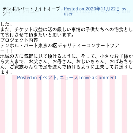
東京23区でチャリティーコンサートを行えるようになりまし
た。
東京23区でチャリティーコン
12月11日 クリスマスコ
リズム教育 テンポル・バー
テンポルバートサイトオープ
Posted on
Posted on
Posted on
Posted on
2021年11月23日
2022年1月22日
2021年8月22日
2020年11月22日
2022年
2023
2022
by
投稿者:
NEWサイト作成中
user
Posted on
2021年1月24日
by
user
子どもたちに音楽を届けたいって気持ちから、東京23区すべ
サートやります
ンサート開催
ト 初公演します
ン！
12月21日
年5月31日
年12月21日
user
by
user
by
by
user
user
ての街へ赴き、私たちからみんなに会いに行きたい と考えま
した。
また、チケット収益は活の厳しい事情の子供たちへの宅食とし
て寄付させて頂きたいと思います。
プロジェクト内容
テンポル・バート東京23区
チャリティーコンサート
ツア
ー！！
地域の方に気軽に見て頂けるように、そして、小さなお子様か
ら大人まで、お父さん、お母さん、おじいちゃん、おばあちゃ
ん、ご家族みんなで足を運んで頂けるように工夫してお送りし
ます。
on
Posted in
イベント
,
ニュース
Leave a Comment
東
京
23
区
で
チ
ャ
リ
テ
ィ