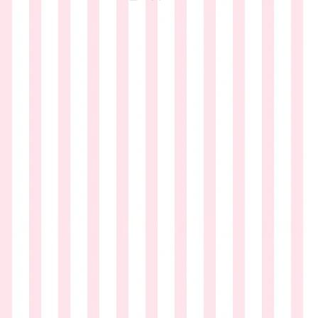
NEW
サ
イ
ト
作
成
中