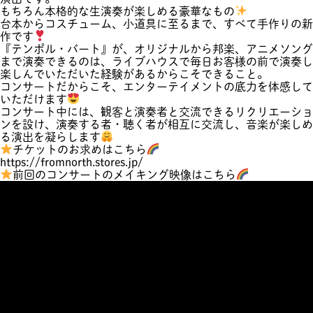
もちろん本格的な生演奏が楽しめる豪華なもの
台本からコスチューム、小道具に至るまで、すべて手作りの新
作です
『テンポル・バート』が、オリジナルから邦楽、アニメソング
まで演奏できるのは、ライブハウスで毎日お客様の前で演奏し
楽しんでいただいた経験があるからこそできること。
コンサートだからこそ、エンターテイメントの底力を体感して
いただけます
コンサート中には、観客と演奏者と交流できるリクリエーショ
ンを設け、演奏する者・聴く者が相互に交流し、音楽が楽しめ
る演出を凝らします
チケットのお求めはこちら
https://fromnorth.stores.jp/
前回のコンサートのメイキング映像はこちら